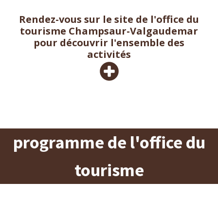
Rendez-vous sur le site de l'office du
Griotte
tourisme Champsaur-Valgaudemar
studio 28m2, 2 personnes, lit double 160cm, 1er étage,
vue jardin & montagnes
pour découvrir l'ensemble des
activités
programme de l'office du
tourisme