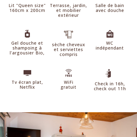
Lit "Queen size"
Terrasse, jardin,
Salle de bain
160cm x 200cm
et mobilier
avec douche
extérieur
Reine-Claude
Pink Lady
35m2, 4 personnes, lit double en 160cm et 2 lits simples
90cm en mezzanine, RDC, terrasse vue montagnes et
studio 35m2, 2 personnes, lit double 180cm, RDC, terrasse,
Gel douche et
WC
jardin
sèche cheveux
vue jardin & montagnes,
jacuzzi privatif
shampoing à
indépendant
et serviettes
l’argousier Bio,
compris
STUDIOS
Tv écran plat,
WiFi
Check in 16h,
Netflix
gratuit
check out 11h
Chardon d'écosse
studio 28m2, 2 personnes, lit double 160cm, RDC,
terrasse, vue jardin & montagnes