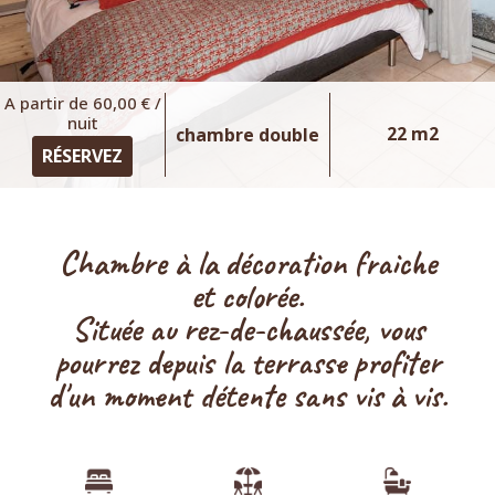
vue montagnes
CHAMBRES DOUBLE
LOFT
Goutte d'or
18 m2 , 2 personnes, lit double
A partir de 60,00 € /
160cm,1er étage avec Vélux
nuit
22 m2
chambre double
RÉSERVEZ
Mayette
CHAMBRES FAMILIALE
studio 60m2, 4 personnes, lit double 160cm, lit gigogne
90cm, 2ème étage avec vélux
Chambre à la décoration fraiche
STUDIOS
et colorée.
Située au rez-de-chaussée, vous
Saphire
pourrez depuis la terrasse profiter
35m2, 4 personnes, lit double en 160cm et 2 lits simples
d'un moment détente sans vis à vis.
90cm en mezzanine, RDC, terrasse vue montagnes et
jardin
Lewis
studio 35m2, 2 personnes, lit double 180cm, RDC, terrasse,
vue jardin & montagnes,
jacuzzi privatif