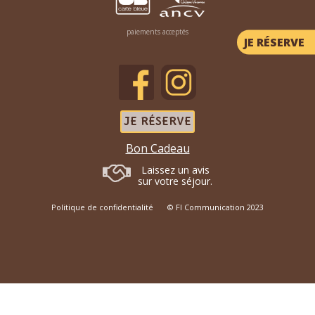
vue montagnes
CHAMBRES DOUBLE
paiements acceptés
LOFT
JE RÉSERVE
Goutte d'or
18 m2 , 2 personnes, lit double
160cm,1er étage avec Vélux
Mayette
JE RÉSERVE
CHAMBRES FAMILIALE
studio 60m2, 4 personnes, lit double 160cm, lit gigogne
Bon Cadeau
90cm, 2ème étage avec vélux
Laissez un avis
STUDIOS
sur votre séjour.
Politique de confidentialité
© FI Communication 2023
Saphire
35m2, 4 personnes, lit double en 160cm et 2 lits simples
90cm en mezzanine, RDC, terrasse vue montagnes et
jardin
Lewis
studio 35m2, 2 personnes, lit double 180cm, RDC, terrasse,
vue jardin & montagnes,
jacuzzi privatif