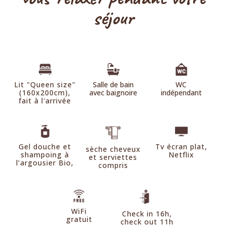
séjour
Reine-Claude
Pink Lady
35m2, 4 personnes, lit double en 160cm et 2 lits simples
90cm en mezzanine, RDC, terrasse vue montagnes et
studio 35m2, 2 personnes, lit double 180cm, RDC, terrasse,
jardin
vue jardin & montagnes,
jacuzzi privatif
Lit "Queen size"
Salle de bain
WC
(160x200cm),
avec baignoire
indépendant
STUDIOS
fait à l'arrivée
Gel douche et
Tv écran plat,
sèche cheveux
shampoing à
Netflix
Chardon d'écosse
et serviettes
l’argousier Bio,
compris
studio 28m2, 2 personnes, lit double 160cm, RDC,
terrasse, vue jardin & montagnes
WiFi
Check in 16h,
gratuit
check out 11h