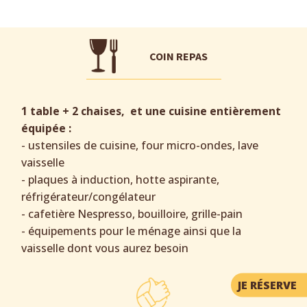
Griotte
studio 28m2, 2 personnes, lit double 160cm, 1er étage,
vue jardin & montagnes
COIN REPAS
1 table + 2 chaises, et une cuisine entièrement
équipée :
- ustensiles de cuisine, four micro-ondes, lave
vaisselle
- plaques à induction, hotte aspirante,
réfrigérateur/congélateur
- cafetière Nespresso, bouilloire, grille-pain
- équipements pour le ménage ainsi que la
vaisselle dont vous aurez besoin
JE RÉSERVE